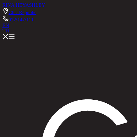
RINA HEY
ASHLEY
Chic Republic
02-514-7111
EN
TH