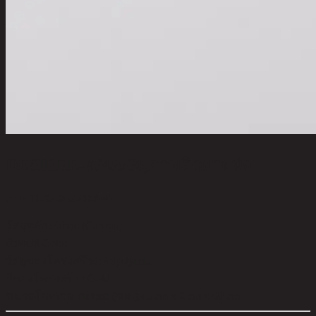
DESIREE-A/45x60,ภาพติดฝาผนัง
code 11-02-062-000946
วัสดุหลัก:
Fabric (Canvas)
สี:
Multi Color
วัสดุของโครงสร้าง:
Polystyrene
สีของโครงสร้าง:
Gold
ขนาดโดยรวม กxยxส (ซม.):
45 cm x 2 cm x 60 cm