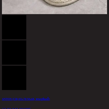
แ
1
4
ANTON (CR)/45x70/50x60, พรมปูห้องน้ำ