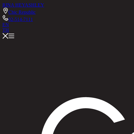
RINA HEY
ASHLEY
Chic Republic
02-514-7111
EN
TH