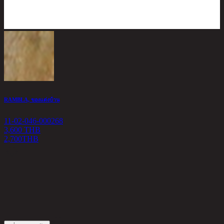
RAMBLA, ของแต่งบ้าน
11-02-046-000268
3,600 THB
2,700
THB
อ
1
1