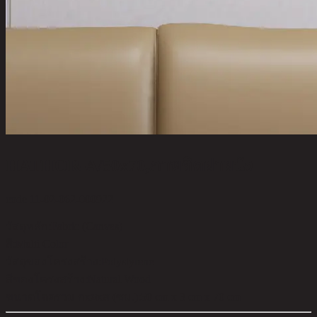
HATHOR-A/50x70,ภาพติดฝาผนัง
code 11-02-062-000922
วัสดุหลัก:
Fabric (Canvas)
สี:
Multi Color
วัสดุของโครงสร้าง:
Polystyrene
สีของโครงสร้าง:
Natural Wood
ขนาดโดยรวม กxยxส (ซม.):
50 cm x 3 cm x 70 cm