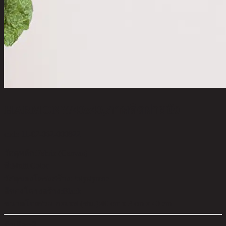
HARMONY/40x40,ภาพติดฝาผนัง
code 11-02-062-000822
วัสดุหลัก:
Fabric (Canvas)
สี:
Multi Color
วัสดุของโครงสร้าง:
Polystyrene
สีของโครงสร้าง:
Black
ขนาดโดยรวม กxยxส (ซม.):
40 cm x 3 cm x 40 cm
ตัวเลือกสี