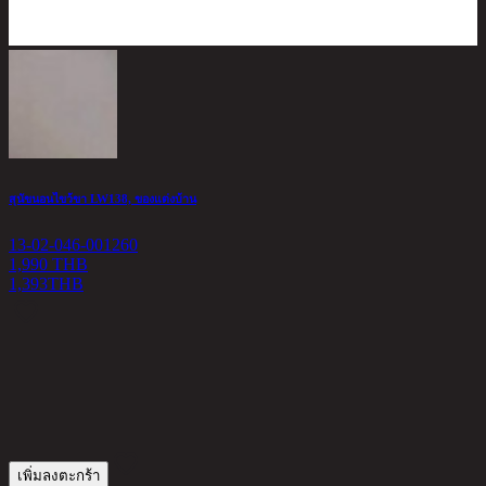
สุนัขนอนไขว้ขา LW138, ของแต่งบ้าน
D
13-02-046-001260
1
1,990 THB
1,393
THB
2
เพิ่มลงตะกร้า