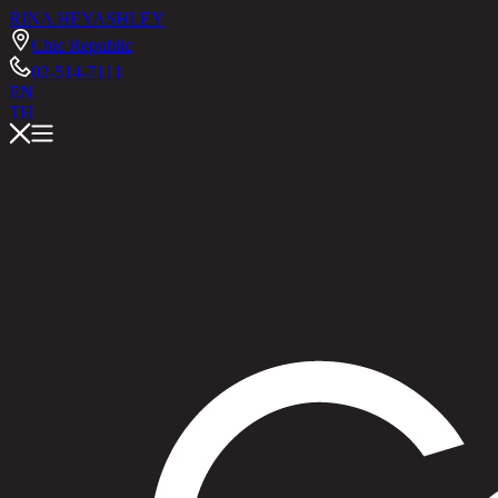
RINA HEY
ASHLEY
Chic Republic
02-514-7111
EN
TH