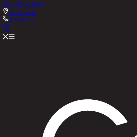
RINA HEY
ASHLEY
Chic Republic
02-514-7111
EN
TH