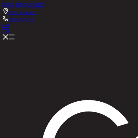
RINA HEY
ASHLEY
Chic Republic
02-514-7111
EN
TH