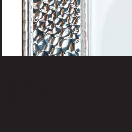
KLOOF/5×7,กรอบรูป
code 11-02-061-000189
วัสดุของโครงสร้าง:
Plastic
สีของโครงสร้าง:
Silver
คำบรรยาย:
5 × 7 Inch
การดูแลผลิตภัณฑ์:
Wipe clean with dry cloth
ขนาดโดยรวม กxยxส (ซม.):
17 cm x 1 cm x 22 cm