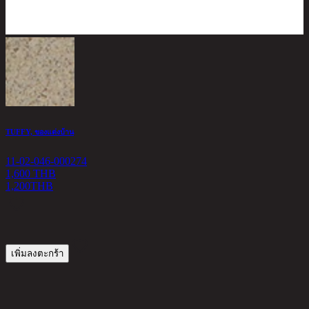
TUFFY, ของแต่งบ้าน
D
11-02-046-000274
1
1,600 THB
1,200
THB
3
เพิ่มลงตะกร้า