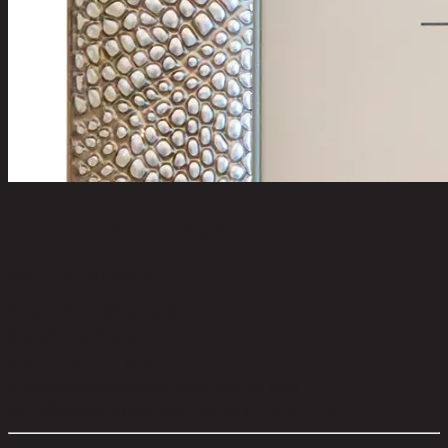
BOTTA/5x7,กรอบรูป
code 11-02-061-000181
วัสดุของโครงสร้าง:
Plastic
สีของโครงสร้าง:
Silver
คำบรรยาย:
5 × 7 Inch
การดูแลผลิตภัณฑ์:
Wipe clean with dry cloth
ขนาดโดยรวม กxยxส (ซม.):
18 cm x 2 cm x 23 cm