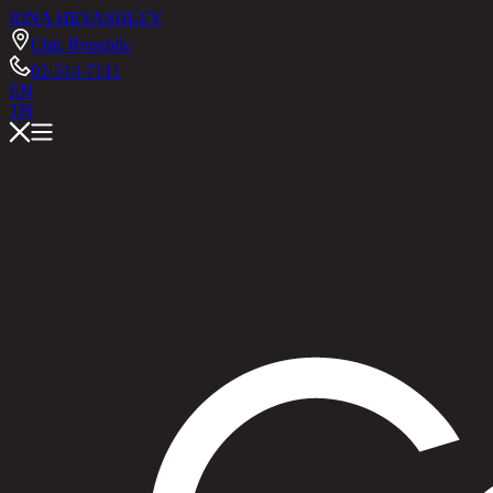
RINA HEY
ASHLEY
Chic Republic
02-514-7111
EN
TH