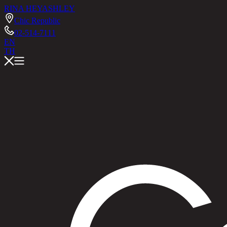
RINA HEY
ASHLEY
Chic Republic
02-514-7111
EN
TH