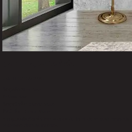
CATRINA,โคมไฟตั้งพื้น
code 11-02-056-000071
วัสดุหลัก:
Steel Base
สี:
Brass Base
วัสดุหน้าท็อป:
Fabric Shade
สีหน้าท็อป:
Cream Shade
การดูแลผลิตภัณฑ์:
Clean with a soft, dry cloth; no harsh chemicals
or abrasive cleaning materials.
การประกอบ:
Partial Assembly Required