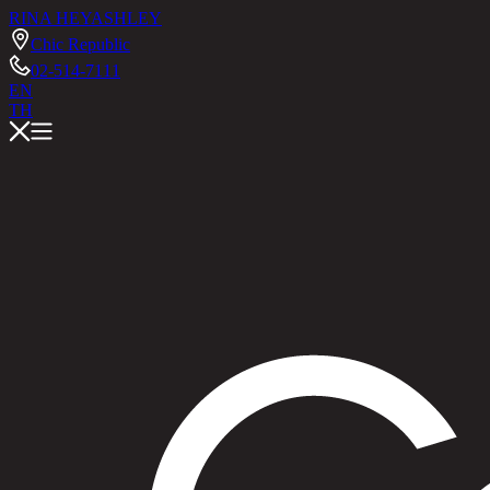
RINA HEY
ASHLEY
Chic Republic
02-514-7111
EN
TH