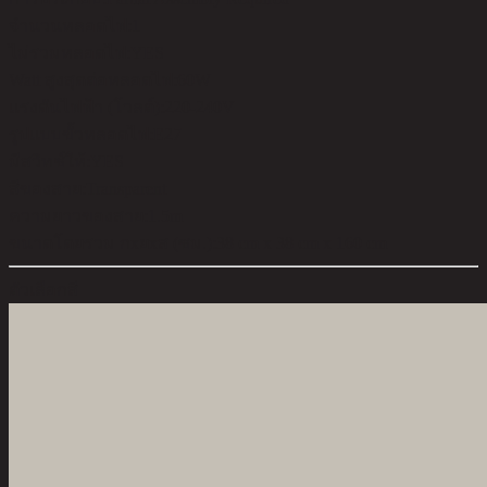
จำนวนหลอดไฟ:
1
ไม่รวมหลอดไฟ:
YES
Watt สูงสุดต่อหลอดไฟ:
60W
แรงดันไฟฟ้า (โวลต์):
220-240V
รูปแบบขั้วหลอดไฟ:
E27
มีสวิทช์ให้:
YES
สีของสาย:
Transparent
ความยาวของสาย:
1.5m
ขนาดโดยรวม กxยxส (ซม.):
38 cm x 38 cm x 160 cm
ตัวเลือกสี