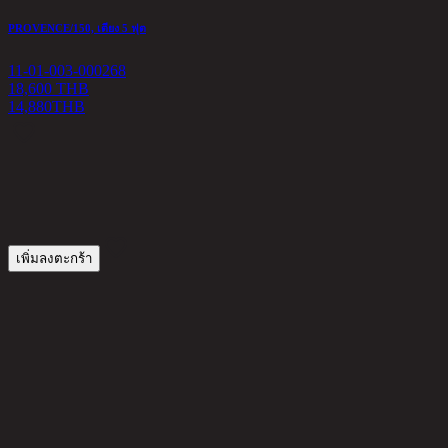
PROVENCE/150, เตียง 5 ฟุต
11-01-003-000268
18,600 THB
14,880
THB
F
1
1
เพิ่มลงตะกร้า