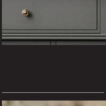
VERCO,ของแต่งบ้าน
code 11-02-046-000277
วัสดุหลัก:
Resin
สี:
Sand
ขนาดโดยรวม กxยxส (ซม.):
23 cm x 16 cm x 31 cm
ตัวเลือกสี