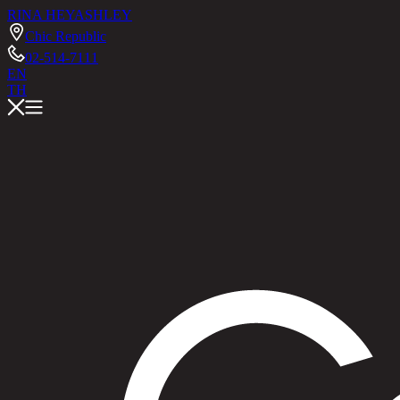
RINA HEY
ASHLEY
Chic Republic
02-514-7111
EN
TH