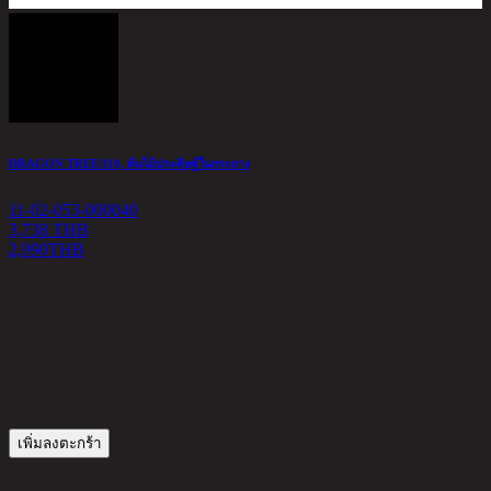
DRAGON TREE/110, ต้นไม้ประดิษฐ์ในกระถาง
B
11-02-053-000040
1
3,738 THB
2,990
THB
6
เพิ่มลงตะกร้า