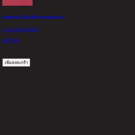
หมอนอิง รุ่นเวโรนิก้า-สีดำ ขนาด 60x60 ซม.
13-02-063-000560
699
THB
เพิ่มลงตะกร้า