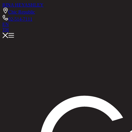
RINA HEY
ASHLEY
Chic Republic
02-514-7111
EN
TH