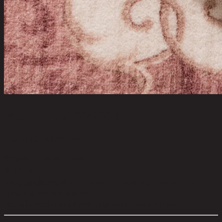
MORELLE/160×230 cm,พรม
code 11-02-043-000183
วัสดุหลัก:
Polyester Fabric
สี:
Orange
การดูแลผลิตภัณฑ์:
Vacuum with no beater bar/rotating brush ,
Hand and Machine washing
ขนาดโดยรวม กxยxส (ซม.):
160 cm x 1 cm x 230 cm