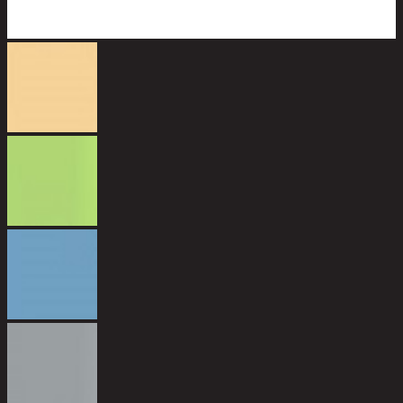
โ
1
1