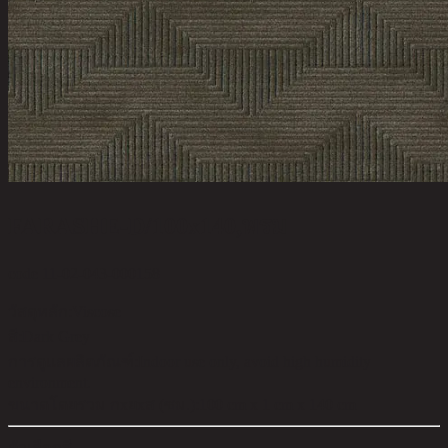
FARASHE-D/100x140,พรม
code 11-02-043-000158
วัสดุหลัก:
Viscose
สี:
Dark Grey
การดูแลผลิตภัณฑ์:
Indoor use only, avoid high humidity
environment.
ขนาดโดยรวม กxยxส (ซม.):
100 cm x 1 cm x 140 cm
ตัวเลือกสี