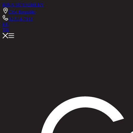
RINA HEY
ASHLEY
Chic Republic
02-514-7111
EN
TH