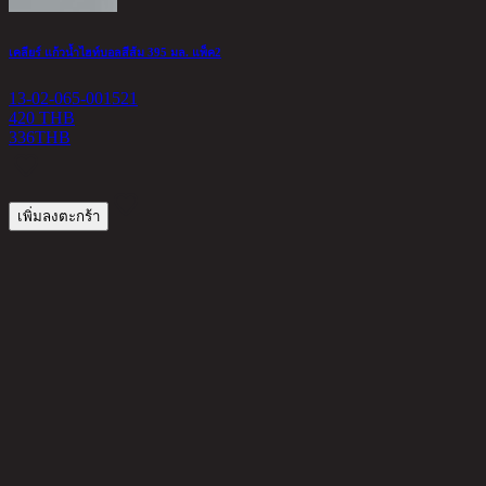
เคลียร์ แก้วน้ำไฮท์บอลสีส้ม 395 มล. แพ็ค2
13-02-065-001521
420 THB
336
THB
เพิ่มลงตะกร้า