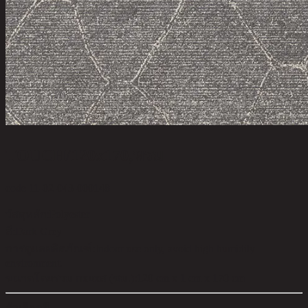
TOUCH/120x170,พรม
code 11-02-043-000148
วัสดุหลัก:
Polyester
สี:
Dark Grey
การดูแลผลิตภัณฑ์:
Indoor use only, avoid high humidity
environment.
ขนาดโดยรวม กxยxส (ซม.):
120 cm x 1 cm x 170 cm
ตัวเลือกสี