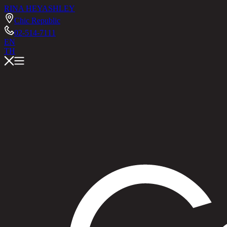
RINA HEY
ASHLEY
Chic Republic
02-514-7111
EN
TH