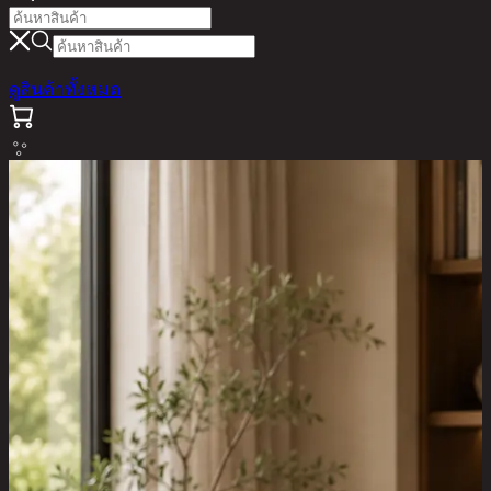
ดูสินค้าทั้งหมด