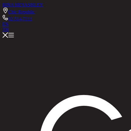
RINA HEY
ASHLEY
Chic Republic
02-514-7111
EN
TH