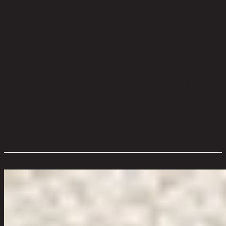
ความสามารถในการรับน้ำหนัก (กก.):
200.00
วัสดุของโครงสร้างที่นั่ง:
Foam and Spring
มีหมอนให้:
Yes
วัสดุของพนักพิง:
Foam
ความสูงจากพื้นถึงเบาะสูงสุด (ซม.):
45
คำบรรยาย:
3 Pillows included
การดูแลผลิตภัณฑ์:
The product care of the sofa is spot clean with a
damp cloth and water soluble soap.
การประกอบ:
Partial Assembly
สไตล์:
Vintage
ประเภทห้อง:
Living Room
ขนาดโดยรวม กxยxส (ซม.):
190 cm x 98 cm x 87 cm
ตัวเลือกสี