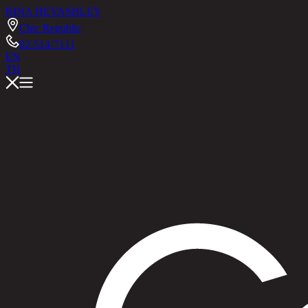
RINA HEY
ASHLEY
Chic Republic
02-514-7111
EN
TH