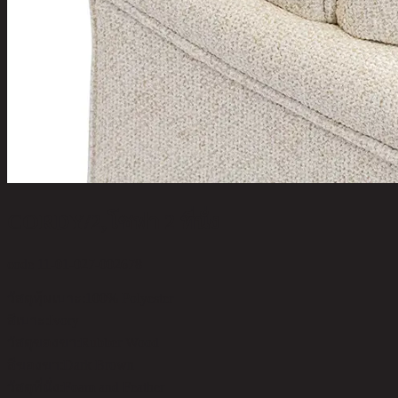
CORDY/2,โซฟา 2 ที่นั่ง
code 11-01-027-002678
วัสดุหุ้มเบาะ:
100% Polyester
สีเบาะ:
Ivory
วัสดุของขา:
Rubber Wood
สีของขา:
Dark Brown
วัสดุที่นั่ง:
Foam and Feather