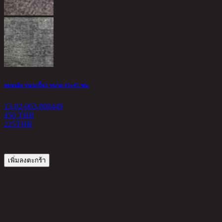
B
1
1
หมอนอิง รุ่นเมเปิ้ล3 ขนาด 45x45 ซม.
13-02-063-000449
450 THB
225
THB
เพิ่มลงตะกร้า