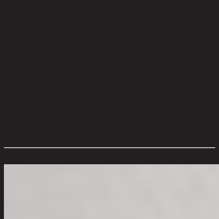
ความสามารถในการรับน้ำหนัก (กก.):
200.00
วัสดุของโครงสร้างที่นั่ง:
Sinuous Spring
มีหมอนให้:
Yes
วัสดุของพนักพิง:
Foam and Polyester Fiber
ความสูงจากพื้นถึงเบาะสูงสุด (ซม.):
40.00
คำบรรยาย:
4 Pillows included
การดูแลผลิตภัณฑ์:
The product care of the sofa is spot clean with a
damp cloth and water soluble soap.
การประกอบ:
No Assembly Required
สไตล์:
Modern
ประเภทห้อง:
Living Room
ขนาดโดยรวม กxยxส (ซม.):
186 cm x 94 cm x 62 cm
ตัวเลือกสี