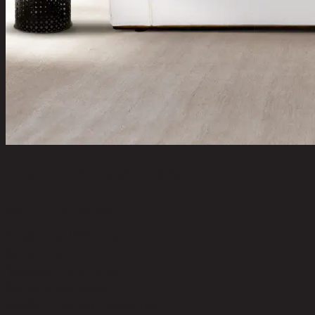
GENCER/2,โซฟา 2 ที่นั่ง
code 11-01-027-002658
วัสดุหุ้มเบาะ:
100% Polyester
สีเบาะ:
Cream
วัสดุของขา:
Birch Wood
สีของขา:
Light Brown
วัสดุที่นั่ง:
Foam and Polyester fiber