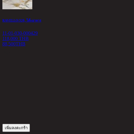
RAVELLO/320, โต๊ะอาหาร
11-01-030-000429
118,000 THB
88,500
THB
H
1
1
เพิ่มลงตะกร้า