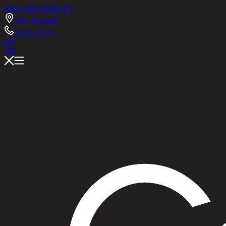
RINA HEY
ASHLEY
Chic Republic
02-514-7111
EN
TH