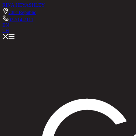
RINA HEY
ASHLEY
Chic Republic
02-514-7111
EN
TH