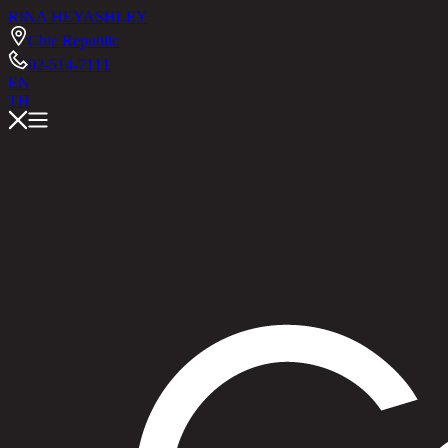
RINA HEY
ASHLEY
Chic Republic
02-514-7111
EN
TH