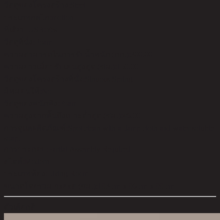
วัสดุของโครงสร้าง:
Steel
ประเภทกลไก:
motion
ที่เสียบ USB:
Yes
วัสดุที่นั่ง:
Foam
ความสามารถในการรับน้ำหนัก (กก.):
300.00
ความยาวเมื่อปรับเอนสูงสุด (ซม.):
150.00
วัสดุของโครงสร้างที่นั่ง:
Sinuous Spring
มีหมอนให้:
No
วัสดุของพนักพิง:
Foam
ความสูงจากพื้นถึงเบาะต่ำสุด (ซม.):
46.00
การดูแลผลิตภัณฑ์:
Spot clean with a damp cloth and water soluble
soap.
การประกอบ:
Partial Assembly Required
สไตล์:
Modern
ประเภทห้อง:
Living Room
ขนาดโดยรวม กxยxส (ซม.):
193 cm x 96 cm x 99 cm
ตัวเลือกสี