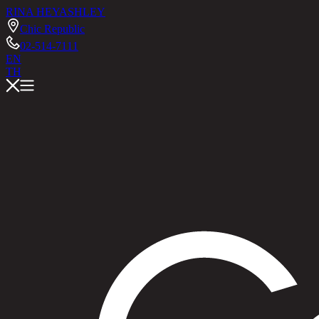
RINA HEY
ASHLEY
Chic Republic
02-514-7111
EN
TH