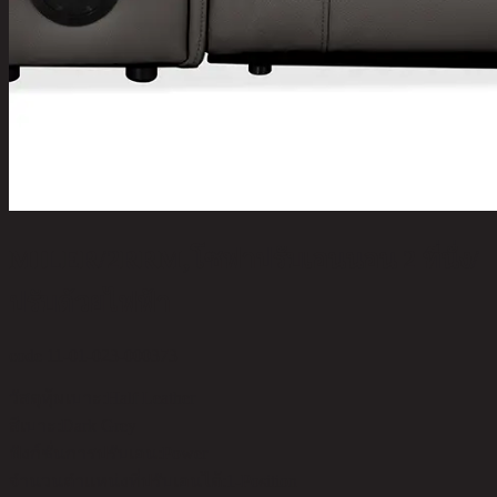
MILER/2RRM,โซฟาปรับเอนนอน 2 ที่นั่ง/
ปรับด้วยไฟฟ้า
code 11-01-023-000373
วัสดุหุ้มเบาะ:
Half Leather
สีเบาะ:
Dark Grey
ฟังก์ชั่นการปรับเอน:
Power
จำนวนตำแหน่งที่ปรับเอนได้:
1-Position