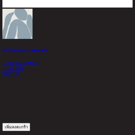
HESET-B/45x60, ภาพติดฝาผนัง
11-02-062-000950
1,240 THB
930
THB
S
1
3
เพิ่มลงตะกร้า