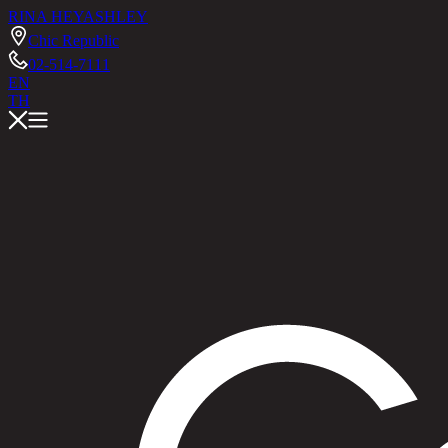
RINA HEY
ASHLEY
Chic Republic
02-514-7111
EN
TH