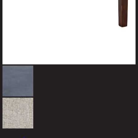
ถ
1
1