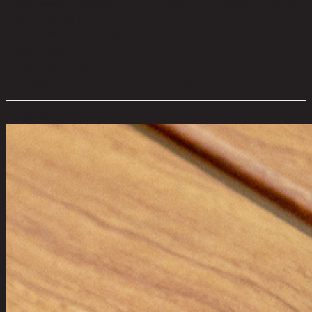
การดูแลผลิตภัณฑ์:
Wipe off surface with a dry cloth,can't use the
acid-base liquid to clean.
การประกอบ:
Full Assembly
สไตล์:
Modern
ประเภทห้อง:
Outdoor
ขนาดโดยรวม กxยxส (ซม.):
120 cm x 60 cm x 45 cm
ตัวเลือกสี