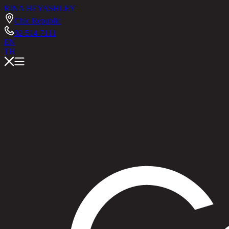
RINA HEY
ASHLEY
Chic Republic
02-514-7111
EN
TH