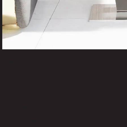
GIOVANNI-CH/60,โต๊ะข้าง
code 11-01-016-000794
วัสดุหน้าท็อป:
Tempered Glass
สีหน้าท็อป:
Black
วัสดุของขา:
Stainless steel
สีของขา:
Chrome
ความสามารถในการรับน้ำหนัก (กก.):
30.00
ความสูงจากพื้นถึงใต้โครง (ซม.):
43.00