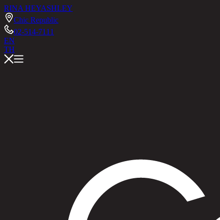
RINA HEY
ASHLEY
Chic Republic
02-514-7111
EN
TH