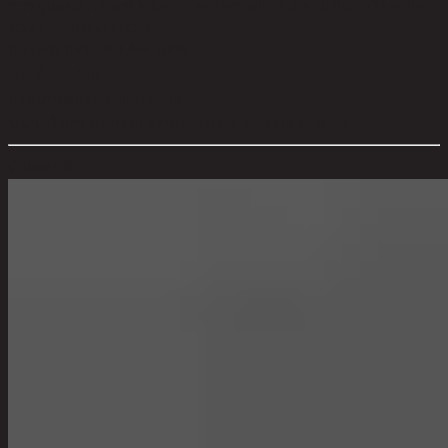
การดูแลผลิตภัณฑ์:
Wipe off surface with a dry cloth,can't use the
acid-base liquid to clean.
การประกอบ:
Full Assembly
สไตล์:
Modern
ประเภทห้อง:
Living Room
ขนาดโดยรวม กxยxส (ซม.):
60 cm x 60 cm x 58 cm
ตัวเลือกสี