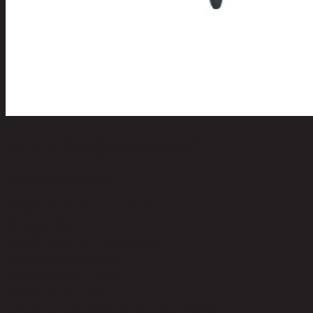
JULIET/90,ตู้อเนกประสงค์
code 11-01-015-000013
วัสดุหลัก:
Bayur Wood and MDF
สี:
Antique Blue
วัสดุหน้าท็อป:
Bayur Wood and MDF
สีหน้าท็อป:
Natural Wood
วัสดุของขา:
Bayur Wood
สีของขา:
Antique Blue
ความสามารถในการรับน้ำหนัก (กก.):
100.00