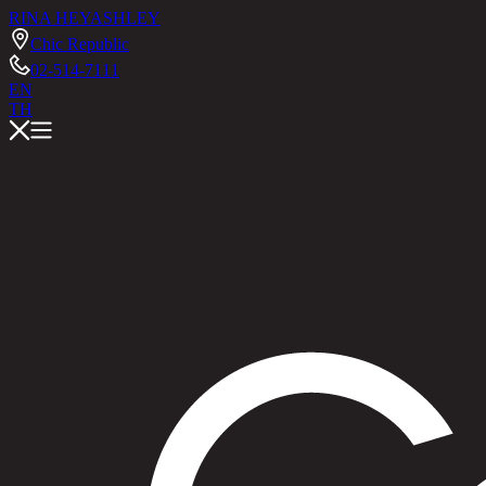
RINA HEY
ASHLEY
Chic Republic
02-514-7111
EN
TH