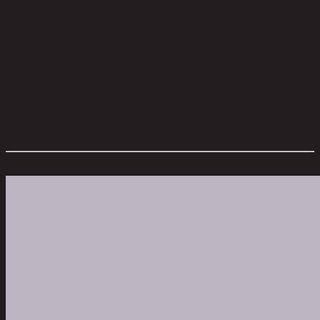
ความสูงของขา:
15.00
คำบรรยาย:
4 Drawers
การดูแลผลิตภัณฑ์:
Indoor use only, avoid high humidity
environment, Wipe clean with half dry cloth.
การประกอบ:
No Assembly Required
สไตล์:
Vintage
ประเภทห้อง:
Living Room
ขนาดโดยรวม กxยxส (ซม.):
90 cm x 40 cm x 85 cm
ตัวเลือกสี