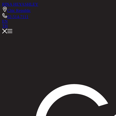
RINA HEY
ASHLEY
Chic Republic
02-514-7111
EN
TH