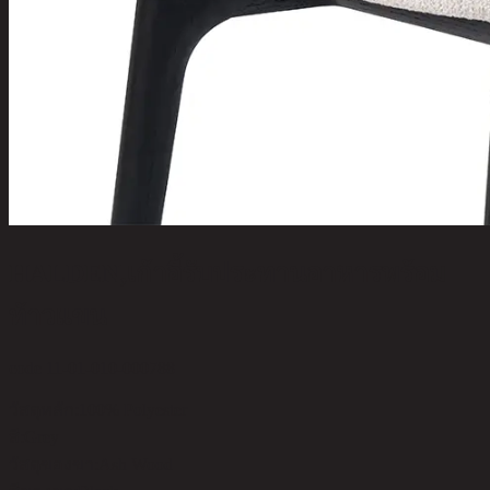
HALDEN,เก้าอี้รับประทานอาหารพร้อม
ท้าวแขน
code 11-01-010-000788
วัสดุหลัก:
100% Polyester
สี:
Grey
วัสดุของขา:
Ash Wood