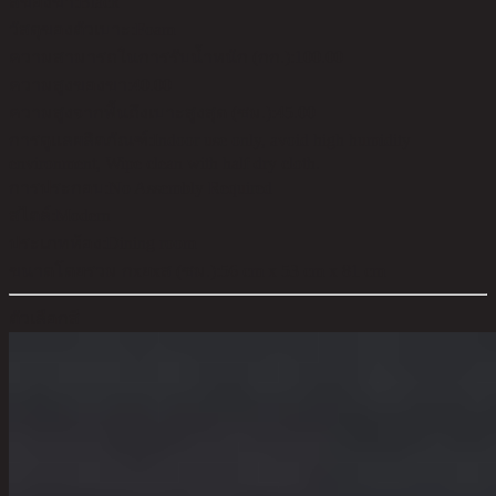
สีของขา:
Black
วัสดุของตัวเบาะ:
Foam
ความสามารถในการรับน้ำหนัก (กก.):
100.00
ความสูงของขา:
40.00
ความสูงจากพื้นถึงเบาะสูงสุด (ซม.):
45.00
การดูแลผลิตภัณฑ์:
Indoor use only, avoid high humidity
environment, Wipe clean with half dry cloth.
การประกอบ:
No Assembly Required
สไตล์:
Modern
ประเภทห้อง:
Dining room
ขนาดโดยรวม กxยxส (ซม.):
56 cm x 53 cm x 81 cm
ตัวเลือกสี