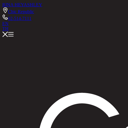
RINA HEY
ASHLEY
Chic Republic
02-514-7111
EN
TH