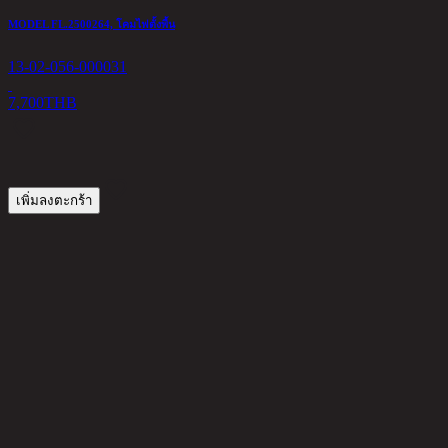
MODEL FL.2500264, โคมไฟตั้งพื้น
จ
13-02-056-000031
1
7,700
THB
1
เพิ่มลงตะกร้า