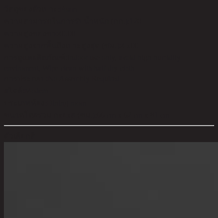
วัสดุของตัวเบาะ:
Foam
ความสามารถในการรับน้ำหนัก (กก.):
120
ความสูงของขา:
40.00
ความสูงจากพื้นถึงเบาะสูงสุด (ซม.):
45.00
การดูแลผลิตภัณฑ์:
Indoor use only, avoid high humidity
enviroment, Wipe clean with half dry cloth
การประกอบ:
No Assembly Required
สไตล์:
Modern
ประเภทห้อง:
Dining room
ขนาดโดยรวม กxยxส (ซม.):
66 cm x 62 cm x 81 cm
ตัวเลือกสี