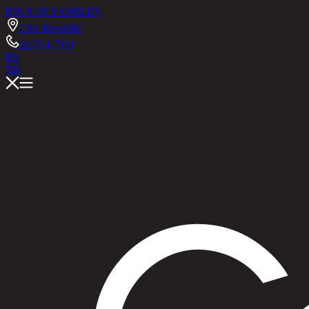
RINA HEY
ASHLEY
Chic Republic
02-514-7111
EN
TH