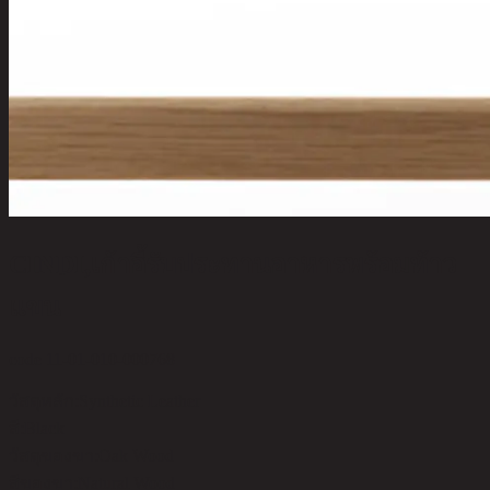
CINDI,เก้าอี้รับประทานอาหารพร้อมท้าว
แขน
code 11-01-010-000768
วัสดุหลัก:
Synthetic Leather
สี:
Black
วัสดุของขา:
Oak Wood
สีของขา:
Natural Wood