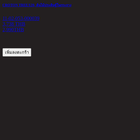
CROTON TREE/120, ต้นไม้ประดิษฐ์ในกระถาง
B
11-02-053-000039
1
3,738 THB
2,990
THB
3
เพิ่มลงตะกร้า