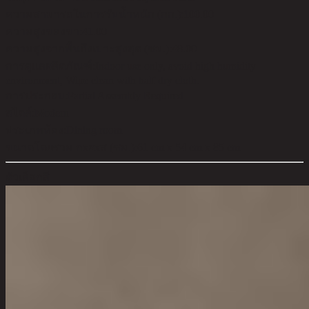
ความสามารถในการรับน้ำหนัก (กก.):
100.00
ความสูงของขา:
41.00
ความสูงจากพื้นถึงเบาะสูงสุด (ซม.):
48.00
การดูแลผลิตภัณฑ์:
Indoor use only, avoid high humidity
environment, Wipe clean with half dry cloth.
การประกอบ:
Partial Assembly Required
สไตล์:
Modern
ประเภทห้อง:
Dining room
ขนาดโดยรวม กxยxส (ซม.):
61 cm x 54 cm x 85 cm
ตัวเลือกสี