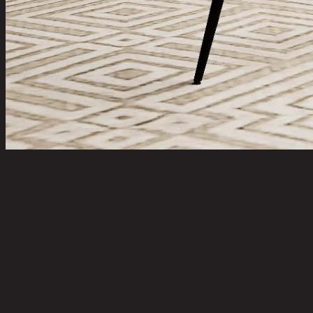
MAIYA,เก้าอี้รับประทานอาหาร
code 11-01-010-000718
วัสดุหลัก:
100% Polyester
สี:
Beige
วัสดุของขา:
Steel
สีของขา:
Black
วัสดุของตัวเบาะ:
Foam and Polyester Fiber