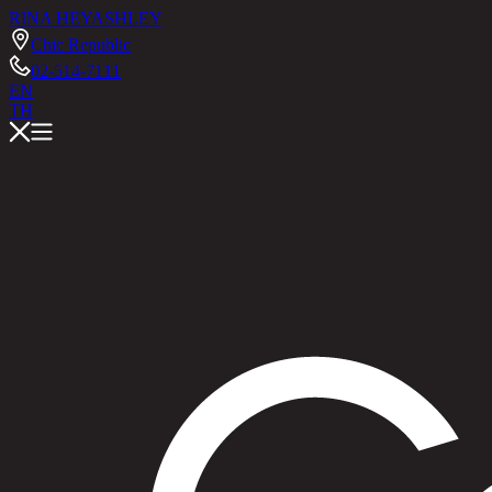
RINA HEY
ASHLEY
Chic Republic
02-514-7111
EN
TH