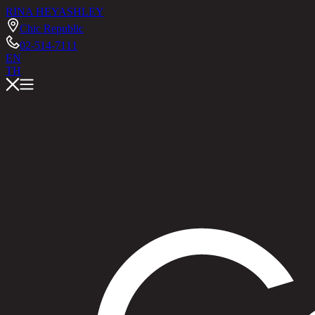
RINA HEY
ASHLEY
Chic Republic
02-514-7111
EN
TH