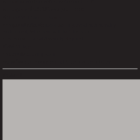
ความสามารถในการรับน้ำหนัก (กก.):
55.00
ความสูงจากพื้นถึงใต้โครง (ซม.):
10.00
คำบรรยาย:
1 Shelf/1 Drawer
การดูแลผลิตภัณฑ์:
Indoor use only, avoid high humidity
environment, Wipe clean with half dry cloth.
การประกอบ:
Partial Assembly Required
สไตล์:
Vintage
ประเภทห้อง:
Living Room
ขนาดโดยรวม กxยxส (ซม.):
120 cm x 40 cm x 80 cm
ตัวเลือกสี