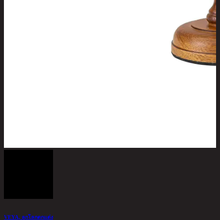
VEYA, ลูกโลกตกแต่ง
แ