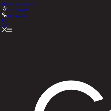
RINA HEY
ASHLEY
Chic Republic
02-514-7111
EN
TH