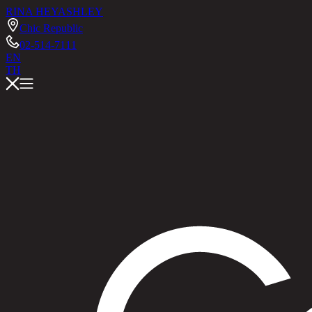
RINA HEY
ASHLEY
Chic Republic
02-514-7111
EN
TH