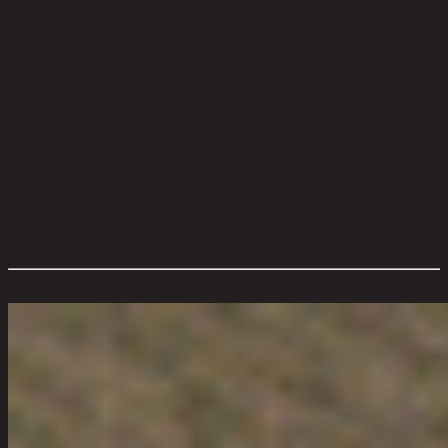
มีที่นอนให้:
No
ความสูงของขา:
5.00
ความสูงของหัวเตียง (ซม.):
108.00
ความสูงของขอบเตียง (ซม.):
31.00
ความสูงจากพื้นถึงโครงใต้เตียง (ซม.):
5.00
การดูแลผลิตภัณฑ์:
Indoor use only, avoid high humidity
environment, Wipe clean with half dry cloth.
การประกอบ:
Full Assembly
สไตล์:
Modern
ประเภทห้อง:
Bedroom
ขนาดโดยรวม กxยxส (ซม.):
215 cm x 225 cm x 108 cm
ตัวเลือกสี