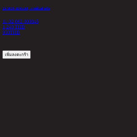
LEMON-B/45x60, ภาพติดฝาผนัง
J
11-02-062-000845
1
1,240 THB
930
THB
3
เพิ่มลงตะกร้า