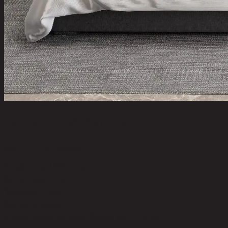
PALMER/180,เตียง 6 ฟุต
code 11-01-003-000080
วัสดุหุ้มเบาะ:
100% Polyester
สีเบาะ:
Light Brown
วัสดุของขา:
Steel
สีของขา:
Chrome
ความสามารถในการรับน้ำหนัก (กก.):
250.00